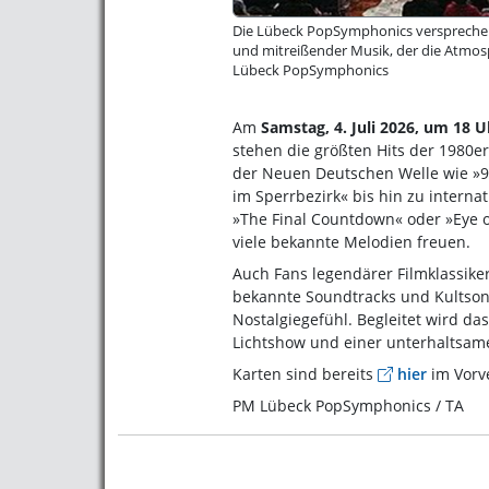
Die Lübeck PopSymphonics versprechen
und mitreißender Musik, der die Atmosph
Lübeck PopSymphonics
Am
Samstag, 4. Juli 2026, um 18 U
stehen die größten Hits der 1980e
der Neuen Deutschen Welle wie »9
im Sperrbezirk« bis hin zu internat
»The Final Countdown« oder »Eye of
viele bekannte Melodien freuen.
Auch Fans legendärer Filmklassike
bekannte Soundtracks und Kultsong
Nostalgiegefühl. Begleitet wird da
Lichtshow und einer unterhaltsam
Karten sind bereits
hier
im Vorve
PM Lübeck PopSymphonics / TA