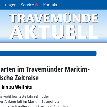
taltungen
Service
Kontakt
tarten im Travemünder Maritim-
sche Zeitreise
 hin zu Welthits
as wohl bunteste Jahrzehnt der
er Anfang Juli im Maritim Strandhotel
onics präsentieren dort an zwei Abenden