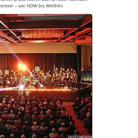
orever – von NDW bis Welthit«.