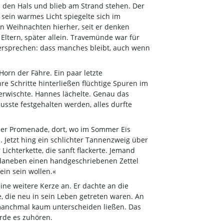
 den Hals und blieb am Strand stehen. Der
 sein warmes Licht spiegelte sich im
an Weihnachten hierher, seit er denken
Eltern, später allein. Travemünde war für
Versprechen: dass manches bleibt, auch wenn
orn der Fähre. Ein paar letzte
e Schritte hinterließen flüchtige Spuren im
verwischte. Hannes lächelte. Genau das
usste festgehalten werden, alles durfte
 der Promenade, dort, wo im Sommer Eis
 Jetzt hing ein schlichter Tannenzweig über
Lichterkette, die sanft flackerte. Jemand
daneben einen handgeschriebenen Zettel
lein sein wollen.«
ine weitere Kerze an. Er dachte an die
, die neu in sein Leben getreten waren. An
manchmal kaum unterscheiden ließen. Das
rde es zuhören.