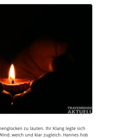
englocken zu läuten. Ihr Klang legte sich
Wind, weich und klar zugleich. Hannes hob