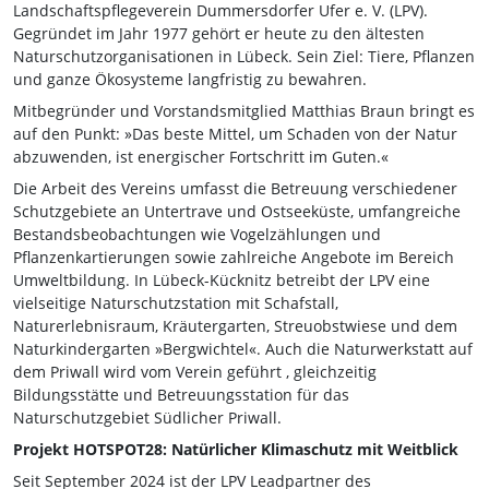
Landschaftspflegeverein Dummersdorfer Ufer e. V. (LPV).
Gegründet im Jahr 1977 gehört er heute zu den ältesten
Naturschutzorganisationen in Lübeck. Sein Ziel: Tiere, Pflanzen
und ganze Ökosysteme langfristig zu bewahren.
Mitbegründer und Vorstandsmitglied Matthias Braun bringt es
auf den Punkt: »Das beste Mittel, um Schaden von der Natur
abzuwenden, ist energischer Fortschritt im Guten.«
Die Arbeit des Vereins umfasst die Betreuung verschiedener
Schutzgebiete an Untertrave und Ostseeküste, umfangreiche
Bestandsbeobachtungen wie Vogelzählungen und
Pflanzenkartierungen sowie zahlreiche Angebote im Bereich
Umweltbildung. In Lübeck-Kücknitz betreibt der LPV eine
vielseitige Naturschutzstation mit Schafstall,
Naturerlebnisraum, Kräutergarten, Streuobstwiese und dem
Naturkindergarten »Bergwichtel«. Auch die Naturwerkstatt auf
dem Priwall wird vom Verein geführt , gleichzeitig
Bildungsstätte und Betreuungsstation für das
Naturschutzgebiet Südlicher Priwall.
Projekt HOTSPOT28: Natürlicher Klimaschutz mit Weitblick
Seit September 2024 ist der LPV Leadpartner des