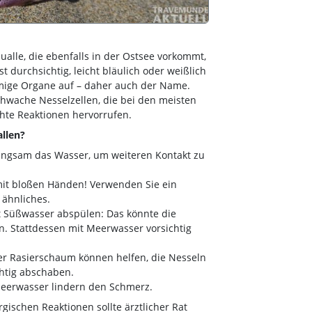
alle, die ebenfalls in der Ostsee vorkommt,
st durchsichtig, leicht bläulich oder weißlich
örmige Organe auf – daher auch der Name.
hwache Nesselzellen, die bei den meisten
hte Reaktionen hervorrufen.
llen?
angsam das Wasser, um weiteren Kontakt zu
mit bloßen Händen! Verwenden Sie ein
 ähnliches.
t Süßwasser abspülen: Das könnte die
en. Stattdessen mit Meerwasser vorsichtig
er Rasierschaum können helfen, die Nesseln
chtig abschaben.
Meerwasser lindern den Schmerz.
gischen Reaktionen sollte ärztlicher Rat