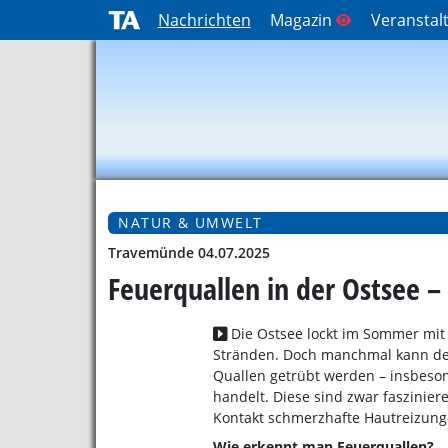
Nachrichten
Magazin
Veranstal
NATUR & UMWELT
Travemünde 04.07.2025
Feuerquallen in der Ostsee –
Die Ostsee lockt im Sommer mi
Stränden. Doch manchmal kann d
Quallen getrübt werden – insbeso
handelt. Diese sind zwar faszini
Kontakt schmerzhafte Hautreizung
Wie erkennt man Feuerquallen?