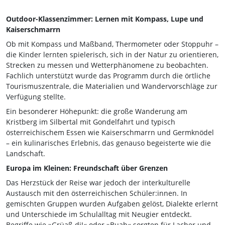
Outdoor-Klassenzimmer: Lernen mit Kompass, Lupe und
Kaiserschmarrn
Ob mit Kompass und Maßband, Thermometer oder Stoppuhr –
die Kinder lernten spielerisch, sich in der Natur zu orientieren,
Strecken zu messen und Wetterphänomene zu beobachten.
Fachlich unterstützt wurde das Programm durch die örtliche
Tourismuszentrale, die Materialien und Wandervorschläge zur
Verfügung stellte.
Ein besonderer Höhepunkt: die große Wanderung am
Kristberg im Silbertal mit Gondelfahrt und typisch
österreichischem Essen wie Kaiserschmarrn und Germknödel
– ein kulinarisches Erlebnis, das genauso begeisterte wie die
Landschaft.
Europa im Kleinen: Freundschaft über Grenzen
Das Herzstück der Reise war jedoch der interkulturelle
Austausch mit den österreichischen Schüler:innen. In
gemischten Gruppen wurden Aufgaben gelöst, Dialekte erlernt
und Unterschiede im Schulalltag mit Neugier entdeckt.
Begriffe wie »Grüaß di!« oder »Buab« sorgten für Lacher und